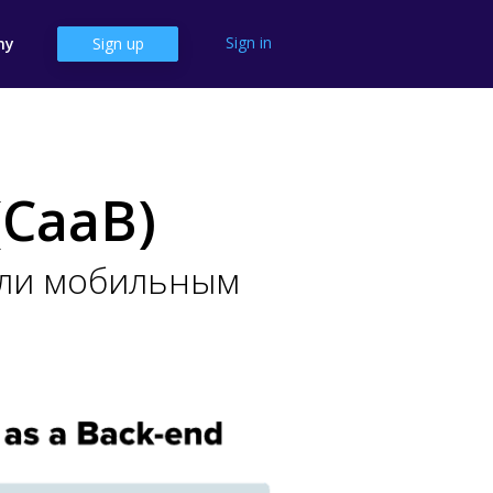
Sign in
ny
Sign up
(CaaB)
или мобильным